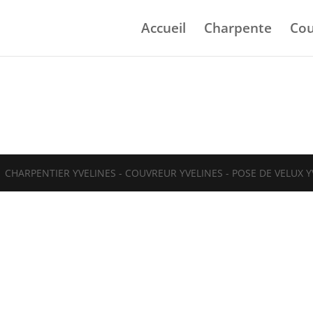
Accueil
Charpente
Cou
| CHARPENTIER YVELINES - COUVREUR YVELINES - POSE DE VELUX Y