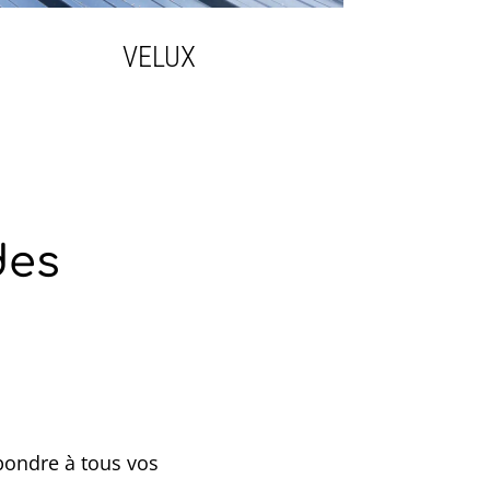
VELUX
des
pondre à tous vos