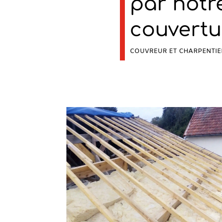
par notr
couvertur
COUVREUR ET CHARPENTIER